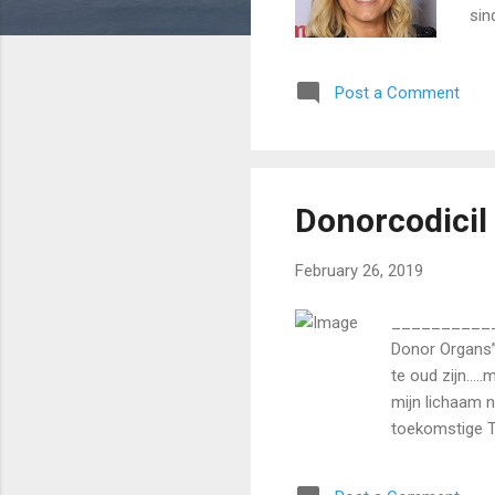
sin
Flo
Sti
Post a Comment
Sti
les
kan
Donorcodicil
February 26, 2019
____________
Donor Organs” 
te oud zijn…..
mijn lichaam n
toekomstige T
donorcodicil 
Simpel.! Wordt