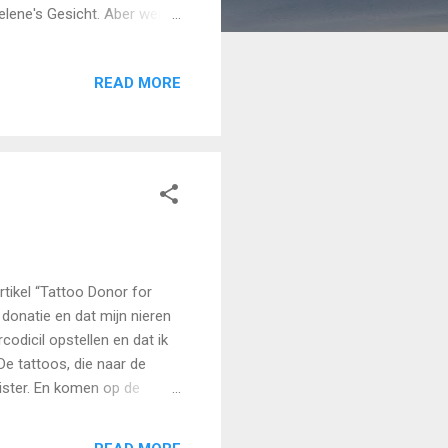
Helene's Gesicht. Aber wenn
ive. Ich bin dabei eine
ein für die zukünftige
READ MORE
Donor for Donor Organs ”
s) Die zukünftige Stiftung
r.! Weltweit sterben i...
kel “Tattoo Donor for
 donatie en dat mijn nieren
codicil opstellen en dat ik
De tattoos, die naar de
ister. En komen op de
e schenker wil doneren.
 stil gezeten en zijn eigen