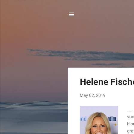
P
Helene Fische
o
s
May 02, 2019
t
s
___
von
Flo
gra