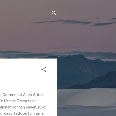
ia Commons) Altes Artikel
ür Helene Fischer und
ationen können enden. (Bild:
ger dass Tattoos für immer