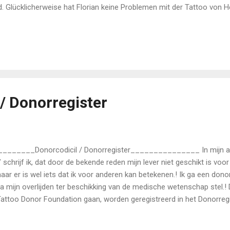
d. Glücklicherweise hat Florian keine Problemen mit der Tattoo von 
rian in der Zukunft seine Meinung ändert…….habe ich ein guter Alternat
ftung zu gründen und der Tattoo Florians würde eine super Donation s
ftung. Wie.? Könntest du beide……...Bitte……...meines Artikel: “Tattoo 
en im Blogger : tattoodonor.com ………? (vorher First Tattoo Donation
n für immer die Problematik mit Donor Organen lösen……….... …..für imme
 / Donorregister
______Donorcodicil / Donorregister_______________ In mijn arti
schrijf ik, dat door de bekende reden mijn lever niet geschikt is voor
maar er is wel iets dat ik voor anderen kan betekenen.! Ik ga een donor
a mijn overlijden ter beschikking van de medische wetenschap stel.! 
attoo Donor Foundation gaan, worden geregistreerd in het Donorreg
van de weldoener te staan……. gewoon naast de andere organen, die d
 vervolgd……. Wordt vervolgd…….. Ondertussen heeft Tattoo Donor niet