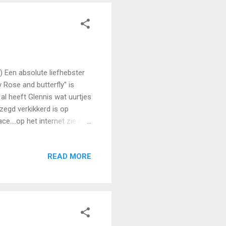
en absolute liefhebster
 Rose and butterfly" is
al heeft Glennis wat uurtjes
ezegd verkikkerd is op
....op het internet zie ik
 ieder kunstwerk dat op je
 voor jou.I k heb onlangs
READ MORE
doel. Deze Tattoo heet
r Knight ga ik doneren aan
ok één van jouw Tattoos