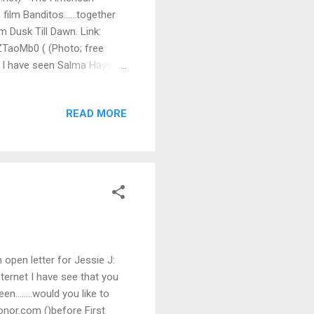
ilm Banditos......together
m Dusk Till Dawn. Link:
ZTaoMb0 ( (Photo; free
hat I have seen Salma Hayek
m going to write her in an
ince I have invented the first
READ MORE
...How are you doing? I
eo of a butterfly......
-project that is called
en letter for Jessie J:
nternet I have see that you
een……..would you like to
onor.com ()before First