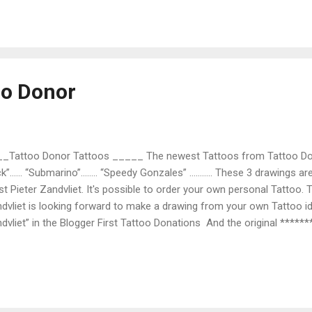
es in the American program “Tattoo Fixers?” The young people even 
ause they can't stand the pain. So my writing about Tattoos isn't very
ting in English is bullshit) but I dare to continue because of my sensat
oo Donor
_Tattoo Donor Tattoos _____ The newest Tattoos from Tattoo Donor ar
k”...... “Submarino”........ “Speedy Gonzales” ……….. These 3 drawings a
ist Pieter Zandvliet. It's possible to order your own personal Tattoo. 
dvliet is looking forward to make a drawing from your own Tattoo ide
dvliet” in the Blogger First Tattoo Donations And the original ******
the wedding the rings in the future. Instead of…..(or with…!) the old f
bian couples are going to take a double Tattoo Donor Tattoo on their
endship…….on their back….. On their booty…...so that when they are on
er part of the Tattoo. (to not disturb the playing children…...and na
tom part of the Tattoo disappears in the bikini . By the way…….the or