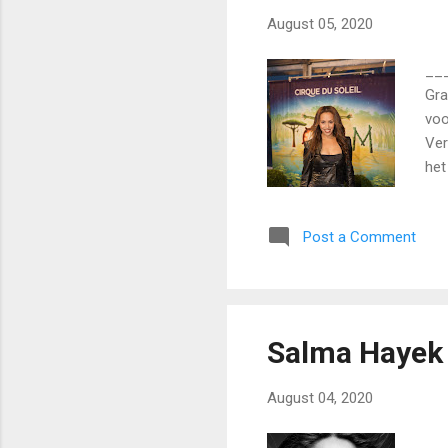
August 05, 2020
___
Gra
voo
Ver
het
ove
Blo
Post a Comment
zo 
zet
eig
mis
Salma Hayek
August 04, 2020
___