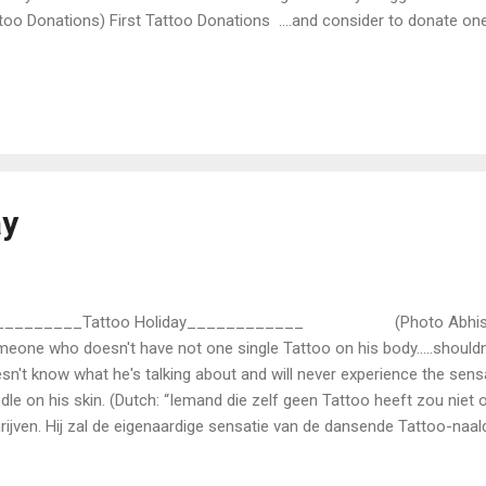
too Donations) First Tattoo Donations ....and consider to donate on
ure Tattoo Donor Foundation. Thanks so much……..Martin Cuijpers (Tat
be continued……. (Photo: Wikimedia Commons) (First time published
ay
_________Tattoo Holiday____________ (Photo Abhisshek
eone who doesn't have not one single Tattoo on his body…..shouldn'
sn't know what he's talking about and will never experience the sens
dle on his skin. (Dutch: “Iemand die zelf geen Tattoo heeft zou nie
rijven. Hij zal de eigenaardige sensatie van de dansende Tattoo-naald
en tatoeëren.”) In this way you get silly statements like “Zzz….and don
 person doesn't know what he's talking about. Hasn't he seen the pa