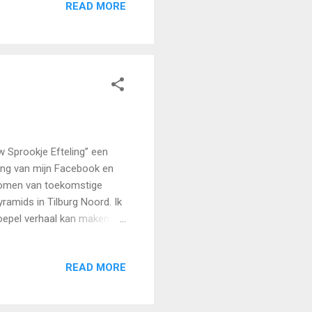
READ MORE
ough voice of the lead
s://youtu.be/0I647GU3Jsc
 aware of your
 Sprookje Efteling” een
ing van mijn Facebook en
rkomen van toekomstige
ramids in Tilburg Noord. Ik
epel verhaal kan maken
 beperkte organisatietalent
tdat we het gezamenlijke
READ MORE
en. En de bouw van
jpers... artist Victor
aakjes: In Wuhan in China…….