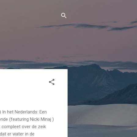
 In het Nederlands: Een
nde (featuring Nicki Minaj )
t compleet over de zeik
 dat er water in de