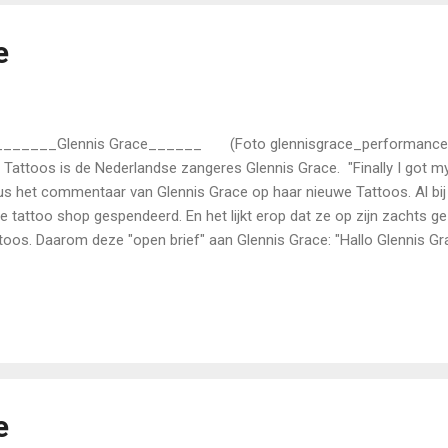
eette de epidemie gewoon Corona. In...
e
_____Glennis Grace______ (Foto glennisgrace_performance) E
 Tattoos is de Nederlandse zangeres Glennis Grace. "Finally I got my
us het commentaar van Glennis Grace op haar nieuwe Tattoos. Al bij 
de tattoo shop gespendeerd. En het lijkt erop dat ze op zijn zachts g
toos. Daarom deze "open brief" aan Glennis Grace: "Hallo Glennis Grace
 je maar niet genoeg kunt krijgen van de Tattoo-rage. Je bent blij met
haam getatoeëerd wordt. Welnu....ik (Tattoo Donor) heb een challenge
 op mijn oude dag een Tattoo laten zetten. Speciaal voor het goede 
too Donor Knight. ( Foto Copyright Martin Cuijpers) Mijn Tattoo Dono
toekomstige Tattoo Donor Foundation. De challenge is nu: "Zou jij o
e...
e