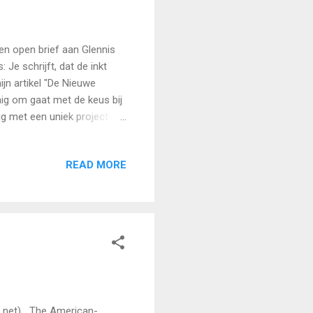
 open brief aan Glennis
 Je schrijft, dat de inkt
ijn artikel "De Nieuwe
nig om gaat met de keus bij
zig met een uniek project
r Organs” lezen in de
lijk houd ik helemaal niet
READ MORE
de dag een Tattoo laten
r Tattoo Knight) En mijn
den in de wereld. Of
.net) The American-