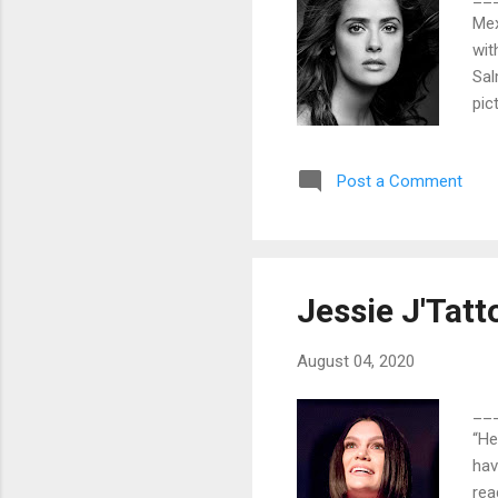
Mex
wit
Sal
pic
has
ope
Post a Comment
Tat
hav
(Vi
“Ta
Jessie J'Tatt
August 04, 2020
___
“He
hav
rea