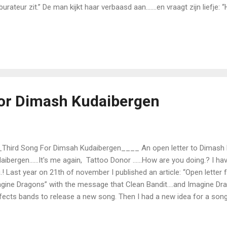
burateur zit.” De man kijkt haar verbaasd aan…….en vraagt zijn liefje: “
er in de carburateur zit?.....muts!......Je kent nog eens het verschil 
tenwisser.” (Foto: gratis foto Pixabay) “Nee…”, vervolgt de vrouw: “E
burateur…..!” “Ok…..schatje…..Ik ga wel even kijken”, antwoordt de man
 huis. Hij kijkt rond en vraagt: “Waar is de auto…..? “In het kanaal…..!”, 
uw. (Foto: gratis foto Wikimedia Commons) (Grapje) In En...
or Dimash Kudaibergen
Third Song For Dimsah Kudaibergen____ An open letter to Dimash 
aibergen…...It's me again, Tattoo Donor …...How are you doing.? I ha
.! Last year on 21th of november I published an article: “Open letter 
gine Dragons” with the message that Clean Bandit….and Imagine Dra
fects bands to release a new song. Then I had a new idea for a song
ero. (Photo: commons wikimedia.org) Link - Maurice Ravel Bolero 
ery Gergiev - https://youtu.be/dZDiaRZy0Ak Or like in the woefully sho