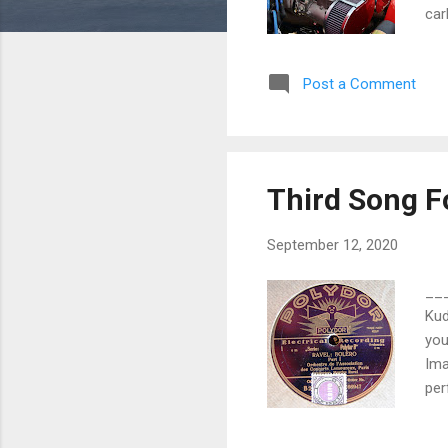
car
wat
rui
Post a Comment
car
het
vro
Third Song F
September 12, 2020
___
Kud
you
Ima
per
Bol
Val