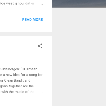
Hoe weet jij nou, dat er
tussen een carburateur en een
r zit absoluut water in de
READ MORE
 en loopt naar de oprit van
klinkt het uit de zelfvoldane
Kudaibergen: “Hi Dimash
ve a new idea for a song for
for Clean Bandit and
gons together are the
 with the music of the
London Symphony Orchestra
rtened dutch version: link -