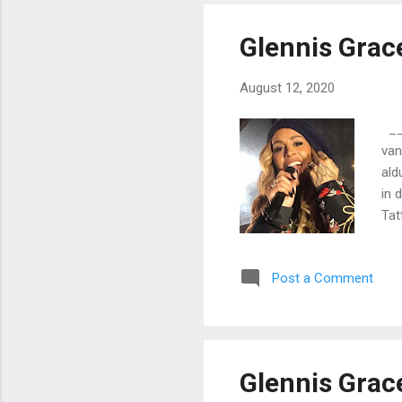
….h
Glennis Grac
August 12, 2020
___
van
ald
in 
Tat
dat
lic
Post a Comment
nog
Tat
de 
will
Glennis Grac