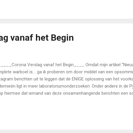
éro (Ravel) - André Rieu - https://youtu.be/LwLABSm0yYc With the r
ger of Imagine Dragons…….. link - Imagine Dragons - Natural -- http
and the instrumental accompaniment of Clean Bandit. But since I'm
ic…..Dimash….. it's much better when you interp...
ag vanaf het Begin
___Corona Verslag vanaf het Begin____ Omdat mijn artikel “Nieuw
plete warboel is…..ga ik proberen om door middel van een opsomm
tagram berichten uit te leggen dat de ENIGE oplossing van het voo
demieën ligt in meer laboratoriumonderzoeken. Onder andere in de Py
p hiermee dat iemand van deze onsamenhangende berichten een so
 voor iedereen te begrijpen is. Ik begin met publiceren (wat door mijn
dde is) totdat de een of andere geïnteresseerde de draad oppakt, to
l bereiken: namelijk de kennis over virussen en bacteriën te vergrot
oratoria voor het kweken van nieuwe huid (Photo : Copyright Martin Cui
lado) En ik zal doorgaan totdat dat doel bereikt zal zijn…. Tussen h