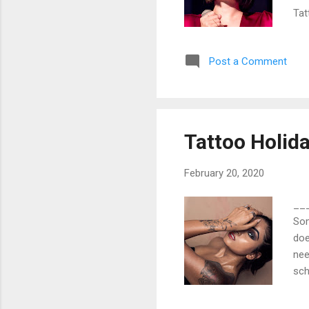
Tat
fut
To 
Post a Comment
Tattoo Holid
February 20, 2020
__
Som
doe
nee
sch
lat
The