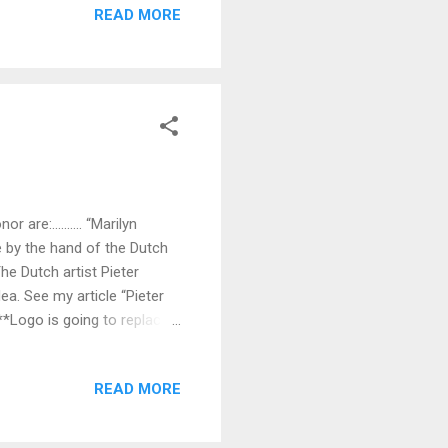
READ MORE
have to take a break
 wise in this way (like my
ional p...
e:.......... “Marilyn
re by the hand of the Dutch
The Dutch artist Pieter
a. See my article “Pieter
**Logo is going to replace
ashioned wedding rings the
 back. As a token of
READ MORE
 the beach you see only the
rrow minded people) And the
iginal Tattoo Donor Logo is