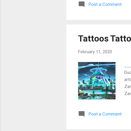
Post a Comment
fac
bec
wri
Tattoos Tatt
February 11, 2020
___
Duc
art
Zan
Zan
in 
les
Post a Comment
fri
upp
bot