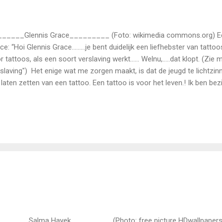
_____Glennis Grace_________ (Foto: wikimedia commons.org) Een
ce: “Hoi Glennis Grace………je bent duidelijk een liefhebster van tattoos:
r tattoos, als een soort verslaving werkt…… Welnu,.....dat klopt. (Zie m
slaving") Het enige wat me zorgen maakt, is dat de jeugd te lichtzin
 laten zetten van een tattoo. Een tattoo is voor het leven.! Ik ben be
r Tattoos. Kun je….alsjeblieft …….mijn artikel “Tattoo Donor for Dono
gger: www.firsttattoodonations.com …….? First Tattoo Donations Eigen
van Tattoos maar special voor het goede doel heb ik nog op mijn ou
ten. Deze Tattoo heet Tattoo Donor Knight. (Op Youtube: TattooDono
en Tattoo gaat....als alles goed gaat....de EERSTE Tattoo donatie wor
schien teza...
______Salma Hayek_________ (Photo: free picture HDwallpapers