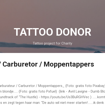
Skip to main content
TATTOO DONOR
Tattoo project for Charity
/ Carburetor / Moppentappers
rburateur / Carburetor / Moppentappers_ (Foto: gratis foto Pixabay)
 blondje…… (Foto: gratis foto Pxfuel) (link - Avril Lavigne - Dumb Blo
undtrack of “The Hustle) - https://youtu.be/Us3BuRGHVec ) …....kom
is en zegt tegen haar man: “De auto wil niet meer starten!........ik denk