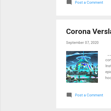
Post a Comment
Bol
sin
…….
mus
Corona Versl
September 07, 2020
___
com
Ins
epi
hoo
dat
knu
Post a Comment
doe
lab
Dob