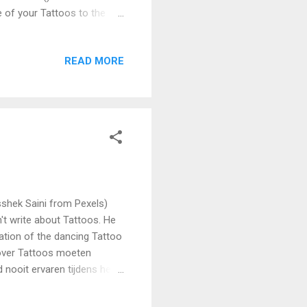
e of your Tattoos to the
too Donor)” (Photo: Flickr)
 4-2-2019)
READ MORE
 Saini from Pexels)
t write about Tattoos. He
ation of the dancing Tattoo
t over Tattoos moeten
 nooit ervaren tijdens het
e”. “Zzz…….and done”.....?
inful expressions on the