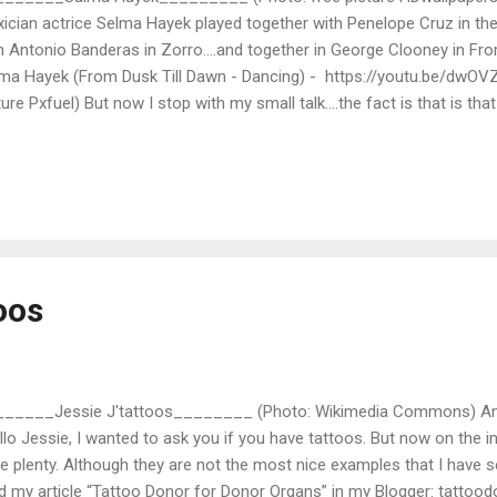
ician actrice Selma Hayek played together with Penelope Cruz in the f
h Antonio Banderas in Zorro....and together in George Clooney in Fro
ma Hayek (From Dusk Till Dawn - Dancing) - https://youtu.be/dwOV
ture Pxfuel) But now I stop with my small talk....the fact is that is t
 a Tattoo of a butterfly on her back. A nice colourfull butterfly. So I´
n letter to explain that it is possible to donate a Tattoo to Chartity s
too Donor Card. An open letter to Salma Hayek: “Hello Salma Hayek…
e seen on the internet that you have a Tattoo of a butterfly. Just a vid
deo; Martin Cuijpers) I have a question:.......I am working on the Tattoo
ttoo Dono...
oos
_____Jessie J'tattoos________ (Photo: Wikimedia Commons) An op
llo Jessie, I wanted to ask you if you have tattoos. But now on the i
e plenty. Although they are not the most nice examples that I have s
d my article “Tattoo Donor for Donor Organs” in my Blogger: tattood