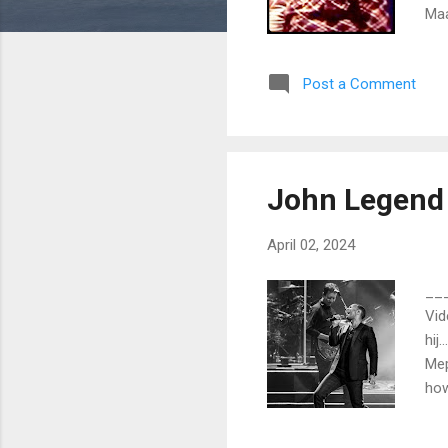
Maa
was
win
Post a Comment
naa
dan
mag
John Legend
April 02, 2024
___
Vid
hij
Mep
how
wor
Tat