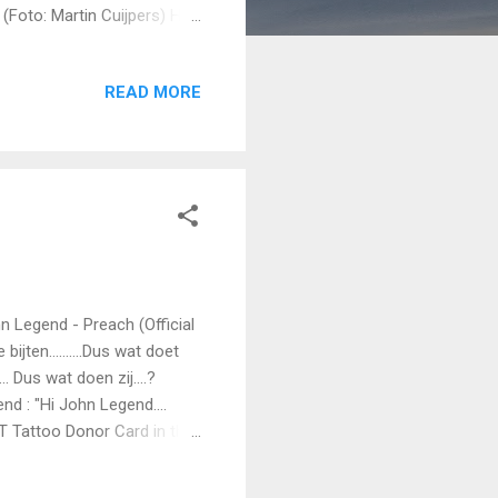
(Foto: Martin Cuijpers) Het
 riep ze door de drukke
j weer!” Stien struinde
READ MORE
it, wè vur bist dè is,....
dat voor beest dat is, ….dan
odil.!” (Foto: gra...
Legend - Preach (Official
e bijten……….Dus wat doet
. Dus wat doen zij....?
nd : "Hi John Legend....
ST Tattoo Donor Card in the
tattoodonor.com (before First
ou have any Tattoos... and