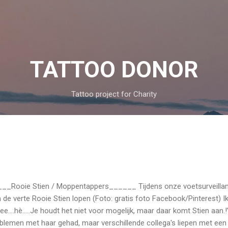
Skip to main content
TATTOO DONOR
Tattoo project for Charity
__Rooie Stien / Moppentappers______ Tijdens onze voetsurveillanc
in de verte Rooie Stien lopen (Foto: gratis foto Facebook/Pinterest) I
ee….hè…..Je houdt het niet voor mogelijk, maar daar komt Stien aan.!”
blemen met haar gehad, maar verschillende collega's liepen met ee