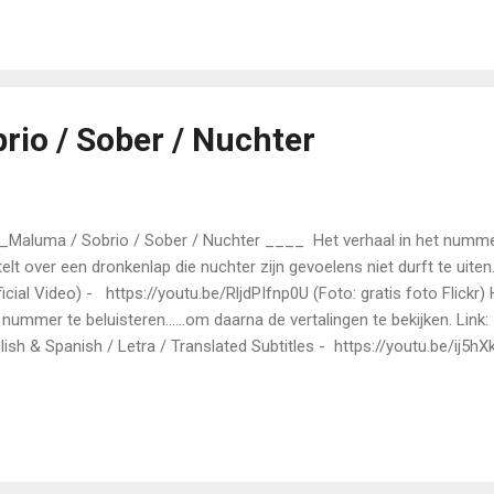
... are you willing to donate one of them to Charity.? To be continue
-2019)
rio / Sober / Nuchter
Maluma / Sobrio / Sober / Nuchter ____ Het verhaal in het numm
telt over een dronkenlap die nuchter zijn gevoelens niet durft te uiten.
ficial Video) - https://youtu.be/RljdPIfnp0U (Foto: gratis foto Flick
 nummer te beluisteren......om daarna de vertalingen te bekijken. Link
lish & Spanish / Letra / Translated Subtitles - https://youtu.be/ij5h
els / Nederlands Quiero aprovecahar, ya que estoy toma´o..... I want 
taking...... Ik wil van de gelegenheid gebruik maken omdat ik gedronken 
erange Stock) Pa´poder decirte todas las cosas que me he guardo´o.....
 things that I´ve kept hidden.... Om je alle dingen te vertellen die ik ac
tis foto Rawpixel) Se que no es la hora de llamar...