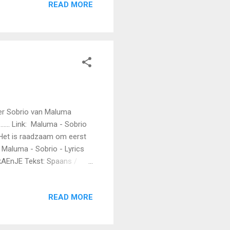
READ MORE
d ……… (First time published
er Sobrio van Maluma
...... Link: Maluma - Sobrio
r) Het is raadzaam om eerst
: Maluma - Sobrio - Lyrics
XkAEnJE Tekst: Spaans /
to taken advantage, since I
heb...... (Foto: gratis foto
READ MORE
. To be able to tell you all
hter gehouden heb..... (Foto: