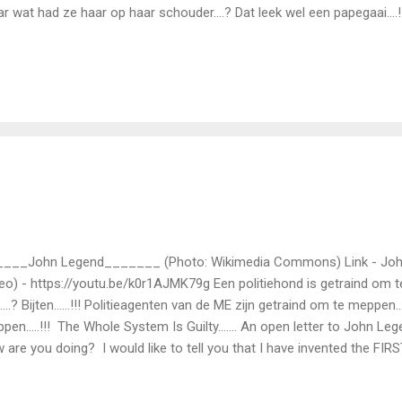
r wat had ze haar op haar schouder….? Dat leek wel een papegaai….! 
 een papegaai…. Stien kwam naar ons toegelopen. “Heeeej…Pliesie…”,
kelstraat. Ik keek mijn maat aan en zei: “Godverdomme, dat hebben wi
r ons toe en tikte me op mijn schouder.....en zei tegen mij: “As gè roa
 mugde gij meej mèn noar bed.” (In het nederlands: “Als jij raadt, wat 
 je met mij naar bed.!” Ik keek naar de papegaai en zei: “Dat is een krok
___John Legend_______ (Photo: Wikimedia Commons) Link - John 
eo) - https://youtu.be/k0r1AJMK79g Een politiehond is getraind om t
…….? Bijten……!!! Politieagenten van de ME zijn getraind om te meppen....
pen.....!!! The Whole System Is Guilty……. An open letter to John Lege
 are you doing? I would like to tell you that I have invented the FIR
ld. It's all about Charity... You can read everything in my Blogger: 
too Donations) In the article " Tattoo Donor for Donor Organs" Do y