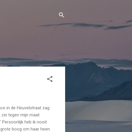
e in de Heuvelstraat zag
k zei tegen mijn maat:
 Persoonlijk heb ik nooit
n grote boog om haar heen.