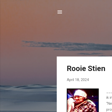
P
Rooie Stien
o
s
April 18, 2024
t
s
___
ik 
“Ne
pro