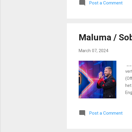
Post a Comment
yes
5-3
Maluma / Sob
March 07, 2024
___
ver
(Of
het
Eng
Eng
´m 
Post a Comment
Tre
the
gra