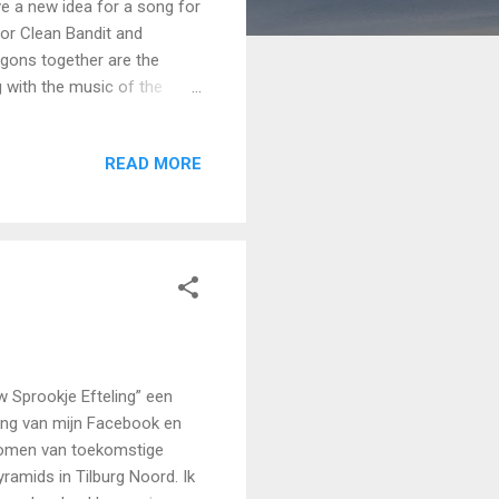
ve a new idea for a song for
for Clean Bandit and
gons together are the
 with the music of the
London Symphony Orchestra
rtened dutch version: link -
READ MORE
ough voice of the lead
s://youtu.be/0I647GU3Jsc
 aware of your
 Sprookje Efteling” een
ing van mijn Facebook en
rkomen van toekomstige
ramids in Tilburg Noord. Ik