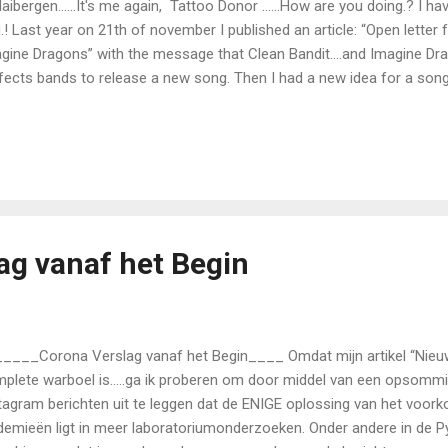
aibergen…...It's me again, Tattoo Donor …...How are you doing.? I ha
.! Last year on 21th of november I published an article: “Open letter 
gine Dragons” with the message that Clean Bandit….and Imagine Dra
fects bands to release a new song. Then I had a new idea for a song
ero. (Photo: commons wikimedia.org) Link - Maurice Ravel Bolero 
ery Gergiev - https://youtu.be/dZDiaRZy0Ak Or like in the woefully sho
éro (Ravel) - André Rieu - https://youtu.be/LwLABSm0yYc With the r
ger of Imagine Dragons…….. link - Imagine Dragons - Natural -- http
and the instrumental accompaniment of Clean Bandit. But since I'm
ic…..Dimash….. it's much better when you interp...
ag vanaf het Begin
___Corona Verslag vanaf het Begin____ Omdat mijn artikel “Nieuw
plete warboel is…..ga ik proberen om door middel van een opsomm
tagram berichten uit te leggen dat de ENIGE oplossing van het voo
demieën ligt in meer laboratoriumonderzoeken. Onder andere in de Py