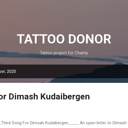
Skip to main content
TATTOO DONOR
Tattoo project for Charity
er, 2020
or Dimash Kudaibergen
Third Song For Dimsah Kudaibergen____ An open letter to Dimash 