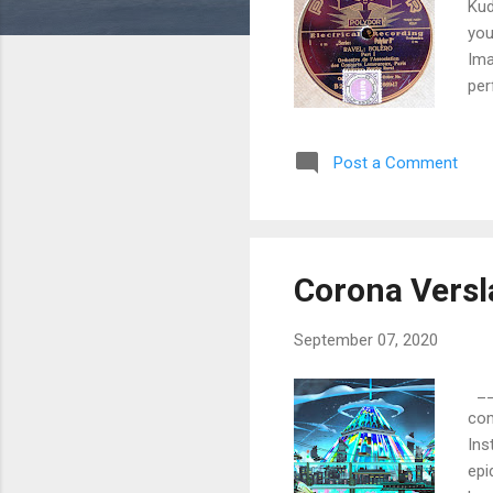
Kud
you
Ima
per
Bol
Val
Post a Comment
Bol
sin
…….
mus
Corona Versl
September 07, 2020
___
com
Ins
epi