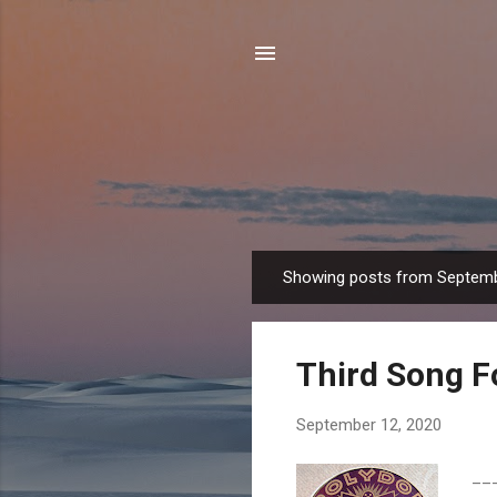
Showing posts from Septemb
P
o
s
Third Song F
t
s
September 12, 2020
___