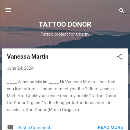
Skip to main content
TATTOO DONOR
Tattoo project for Charity
Vanessa Martin
P
o
June 24, 2024
s
t
____Vanessa Martin ____ Hi Vanessa Martin...I see that
s
you like tattoos... I hope to meet you the 29th of June in
Marbella. Could you please read my article "Tattoo Donor
for Donor Organs " In the Blogger tattoodonor.com Un
saludo Tattoo Donor (Martin Cuijpers)
READ MORE
Post a Comment