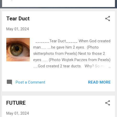
Tear Duct
May 01, 2024
______Tear Duct_____ When God created
man……. …..he gave him 2 eyes. (Photo
skitterphoto from Pexels) Next to those 2
eyes ……. (Photo Wojtek Paczes from Pexels)
…...God created 2 tear ducts. Why? So men
could cry their tears out…...while seeing all
the misery in the world. To be continued…….
READ MORE
Post a Comment
Gepubliceerd 11-2-2019 By the way...my new
email adress is tattoodonor@gmail.com
FUTURE
May 01, 2024