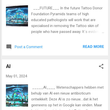
___FUTURE___ In the future Tattoo Donor
Foundation Pyramids teams of high
educated pathologists will work that are
specialised in removing the Tattoo­ skin of
people who have passed away. It´s evident
that this happens only with the pemission of
the holder of a Tattoo Donor Card . (or his
READ MORE
Post a Comment
family) (Photo: Tattoo Donor / Martin
Cuijpers) In the meantime also with strict
permission other organs required for
Al
transplant will be removed. Only when agreed
on the Tattoo Donor Card. An example of a
May 01, 2024
Tattoo Donor Card….. (Photo: Tatto Donor /
Martin Cuijpers) And in a matter of time the
_____Al____ Wetenschappers hebben met
lack of donor organs will be solved. Still
behulp van Al een nieuw antibioticum
people are dying in the hospitals all over the
ontwikkelt. Deze Al is zo nieuw....dat ik het
world while waiten for a donor organ for
geeneens op het in Google kan vinden. Maar
transplant. Although the future Tattoo Donor